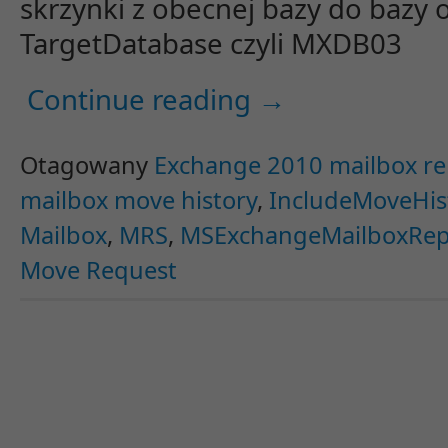
skrzynki z obecnej bazy do bazy 
TargetDatabase czyli MXDB03
Continue reading
→
Otagowany
Exchange 2010 mailbox rep
mailbox move history
,
IncludeMoveHis
Mailbox
,
MRS
,
MSExchangeMailboxRepli
Move Request